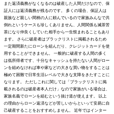
また返済義務がなくなるのは破産した人間だけなので、保
証人には返済義務が残るのです。 多くの場合、保証人は
親族など親しい間柄の人に頼んでいるので家族みんなで共
倒れというケースも珍しくありません、人間関係も滅茶苦
茶になり仲良くしていた相手から一生恨まれることもあり
ます。 さらに破産者はブラックリストに掲載されるため
一定期間新たにローンを組んだり、クレジットカードを使
用することができません。 一般的に破産する人間の多く
は低所得者です、十分なキャッシュを持たない人間がロー
ンを組めなければ車や家などの大きな買い物をすることは
極めて困難で日常生活レベルで大きな支障をきたすことに
なります。 ただしこれに関しては「ブラックリストに掲
載されるのは破産者本人だけ」なので家族がいる場合は、
家族名義でローンを組むという抜け道が使えます。 以上
の理由からローン返済などが苦しいからといって安易に自
己破産することをおすすめしません。 近年ではインター