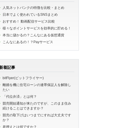
人気ネットバンクの特徴を比較・まとめ
日本でよく使われているSNSまとめ
おすすめ！ 動画配信サービス比較
様々なポイントサービスを効率的に貯める！
本当に儲かるの？こんなにある仮想通貨
こんなにあるの！？Payサービス
新着記事
bitFlyer(ビットフライヤー)
離婚を機に住宅ローンの連帯保証人を解除し
たい
「代位弁済」とは何？
競売開始通知が来たのですが、このまま住み
続けることはできますか？
競売の取下げはいつまでにすれば大丈夫です
か？
差押えとは何ですか？