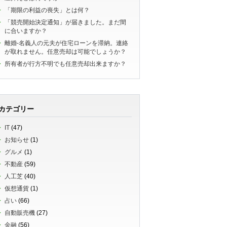
「期限の利益の喪失」とは何？
「競売開始決定通知」が届きました。まだ間
に合いますか？
離婚-名義人の元夫が住宅ローンを滞納。連絡
が取れません。任意売却は可能でしょうか？
所有者が行方不明でも任意売却出来ますか？
カテゴリー
IT
(47)
お知らせ
(1)
グルメ
(1)
不動産
(59)
人工芝
(40)
仮想通貨
(1)
占い
(66)
自動販売機
(27)
金融
(56)