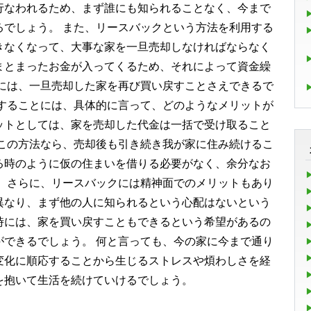
行なわれるため、まず誰にも知られることなく、今まで
るでしょう。 また、リースバックという方法を利用する
きなくなって、大事な家を一旦売却しなければならなく
まとまったお金が入ってくるため、それによって資金繰
的には、一旦売却した家を再び買い戻すことさえできるで
用することには、具体的に言って、どのようなメリットが
ットとしては、家を売却した代金は一括で受け取ること
たこの方法なら、売却後も引き続き我が家に住み続けるこ
る時のように仮の住まいを借りる必要がなく、余分なお
。 さらに、リースバックには精神面でのメリットもあり
異なり、まず他の人に知られるという心配はないという
時には、家を買い戻すこともできるという希望があるの
ができるでしょう。 何と言っても、今の家に今まで通り
変化に順応することから生じるストレスや煩わしさを経
を抱いて生活を続けていけるでしょう。