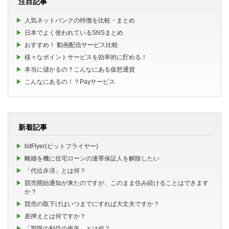
注目記事
人気ネットバンクの特徴を比較・まとめ
日本でよく使われているSNSまとめ
おすすめ！ 動画配信サービス比較
様々なポイントサービスを効率的に貯める！
本当に儲かるの？こんなにある仮想通貨
こんなにあるの！？Payサービス
新着記事
bitFlyer(ビットフライヤー)
離婚を機に住宅ローンの連帯保証人を解除したい
「代位弁済」とは何？
競売開始通知が来たのですが、このまま住み続けることはできます
か？
競売の取下げはいつまでにすれば大丈夫ですか？
差押えとは何ですか？
「期限の利益の喪失」とは何？