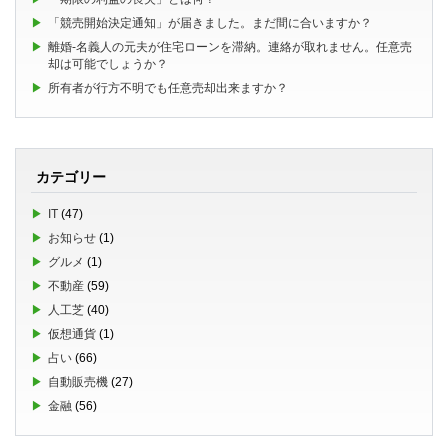
「競売開始決定通知」が届きました。まだ間に合いますか？
離婚-名義人の元夫が住宅ローンを滞納。連絡が取れません。任意売
却は可能でしょうか？
所有者が行方不明でも任意売却出来ますか？
カテゴリー
IT
(47)
お知らせ
(1)
グルメ
(1)
不動産
(59)
人工芝
(40)
仮想通貨
(1)
占い
(66)
自動販売機
(27)
金融
(56)