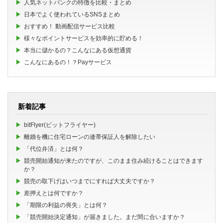
人気ネットバンクの特徴を比較・まとめ
日本でよく使われているSNSまとめ
おすすめ！ 動画配信サービス比較
様々なポイントサービスを効率的に貯める！
本当に儲かるの？こんなにある仮想通貨
こんなにあるの！？Payサービス
新着記事
bitFlyer(ビットフライヤー)
離婚を機に住宅ローンの連帯保証人を解除したい
「代位弁済」とは何？
競売開始通知が来たのですが、このまま住み続けることはできます
か？
競売の取下げはいつまでにすれば大丈夫ですか？
差押えとは何ですか？
「期限の利益の喪失」とは何？
「競売開始決定通知」が届きました。まだ間に合いますか？