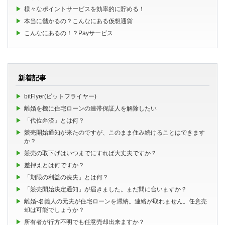
様々なポイントサービスを効率的に貯める！
本当に儲かるの？こんなにある仮想通貨
こんなにあるの！？Payサービス
新着記事
bitFlyer(ビットフライヤー)
離婚を機に住宅ローンの連帯保証人を解除したい
「代位弁済」とは何？
競売開始通知が来たのですが、このまま住み続けることはできます
か？
競売の取下げはいつまでにすれば大丈夫ですか？
差押えとは何ですか？
「期限の利益の喪失」とは何？
「競売開始決定通知」が届きました。まだ間に合いますか？
離婚-名義人の元夫が住宅ローンを滞納。連絡が取れません。任意売
却は可能でしょうか？
所有者が行方不明でも任意売却出来ますか？