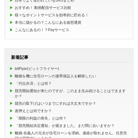
日本でよく使われているSNSまとめ
おすすめ！ 動画配信サービス比較
様々なポイントサービスを効率的に貯める！
本当に儲かるの？こんなにある仮想通貨
こんなにあるの！？Payサービス
新着記事
bitFlyer(ビットフライヤー)
離婚を機に住宅ローンの連帯保証人を解除したい
「代位弁済」とは何？
競売開始通知が来たのですが、このまま住み続けることはできます
か？
競売の取下げはいつまでにすれば大丈夫ですか？
差押えとは何ですか？
「期限の利益の喪失」とは何？
「競売開始決定通知」が届きました。まだ間に合いますか？
離婚-名義人の元夫が住宅ローンを滞納。連絡が取れません。任意売