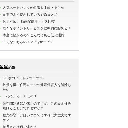
人気ネットバンクの特徴を比較・まとめ
日本でよく使われているSNSまとめ
おすすめ！ 動画配信サービス比較
様々なポイントサービスを効率的に貯める！
本当に儲かるの？こんなにある仮想通貨
こんなにあるの！？Payサービス
新着記事
bitFlyer(ビットフライヤー)
離婚を機に住宅ローンの連帯保証人を解除し
たい
「代位弁済」とは何？
競売開始通知が来たのですが、このまま住み
続けることはできますか？
競売の取下げはいつまでにすれば大丈夫です
か？
差押えとは何ですか？