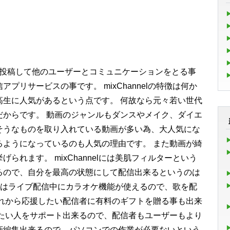
編動画を投稿して他のユーザーとコミュニケーションをとる事
プリサービスの事です。 mixChannelの特徴は何か
高生に人気があるという点です。 何故なら元々若い世代
だからです。 動画のジャンルもダンスやメイク、ダイエ
そうなものを取り入れている動画が多い為、大人気にな
るようになっているのも人気の理由です。 また動画が綺
られます。 mixChannelには美肌フィルターという
るので、自分を最高の状態にして配信出来るというのは
nnelはライブ配信中にカラオケ機能が使えるので、歌を配
それから応援したい配信者に有料のギフトを贈る事も出来
したい人をサポート出来るので、配信者もユーザーもより
画編集出来るので、パソコンでの作業が必要ないという