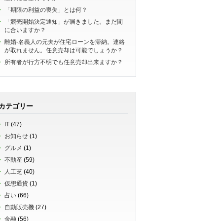
「期限の利益の喪失」とは何？
「競売開始決定通知」が届きました。まだ間
に合いますか？
離婚-名義人の元夫が住宅ローンを滞納。連絡
が取れません。任意売却は可能でしょうか？
所有者が行方不明でも任意売却出来ますか？
カテゴリー
IT
(47)
お知らせ
(1)
グルメ
(1)
不動産
(59)
人工芝
(40)
仮想通貨
(1)
占い
(66)
自動販売機
(27)
金融
(56)