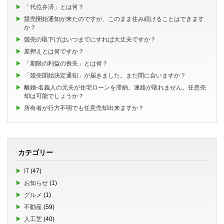
「代位弁済」とは何？
競売開始通知が来たのですが、このまま住み続けることはできます
か？
競売の取下げはいつまでにすれば大丈夫ですか？
差押えとは何ですか？
「期限の利益の喪失」とは何？
「競売開始決定通知」が届きました。まだ間に合いますか？
離婚-名義人の元夫が住宅ローンを滞納。連絡が取れません。任意売
却は可能でしょうか？
所有者が行方不明でも任意売却出来ますか？
カテゴリー
IT
(47)
お知らせ
(1)
グルメ
(1)
不動産
(59)
人工芝
(40)