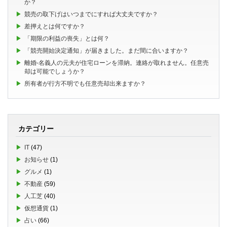
か？
競売の取下げはいつまでにすれば大丈夫ですか？
差押えとは何ですか？
「期限の利益の喪失」とは何？
「競売開始決定通知」が届きました。まだ間に合いますか？
離婚-名義人の元夫が住宅ローンを滞納。連絡が取れません。任意売
却は可能でしょうか？
所有者が行方不明でも任意売却出来ますか？
カテゴリー
IT
(47)
お知らせ
(1)
グルメ
(1)
不動産
(59)
人工芝
(40)
仮想通貨
(1)
占い
(66)