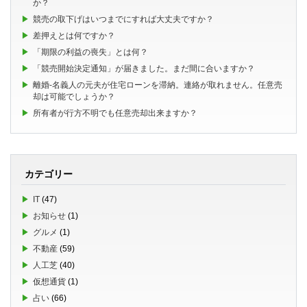
か？
競売の取下げはいつまでにすれば大丈夫ですか？
差押えとは何ですか？
「期限の利益の喪失」とは何？
「競売開始決定通知」が届きました。まだ間に合いますか？
離婚-名義人の元夫が住宅ローンを滞納。連絡が取れません。任意売
却は可能でしょうか？
所有者が行方不明でも任意売却出来ますか？
カテゴリー
IT
(47)
お知らせ
(1)
グルメ
(1)
不動産
(59)
人工芝
(40)
仮想通貨
(1)
占い
(66)