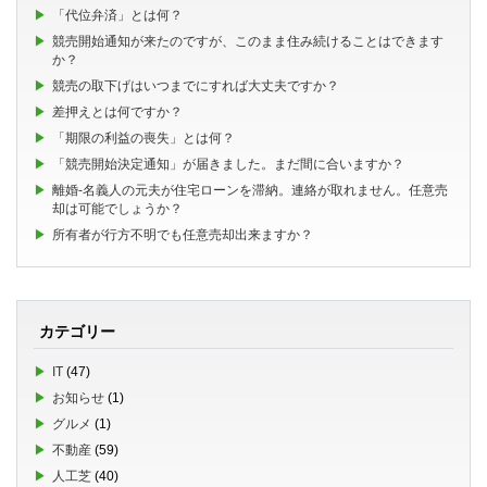
「代位弁済」とは何？
競売開始通知が来たのですが、このまま住み続けることはできます
か？
競売の取下げはいつまでにすれば大丈夫ですか？
差押えとは何ですか？
「期限の利益の喪失」とは何？
「競売開始決定通知」が届きました。まだ間に合いますか？
離婚-名義人の元夫が住宅ローンを滞納。連絡が取れません。任意売
却は可能でしょうか？
所有者が行方不明でも任意売却出来ますか？
カテゴリー
IT
(47)
お知らせ
(1)
グルメ
(1)
不動産
(59)
人工芝
(40)