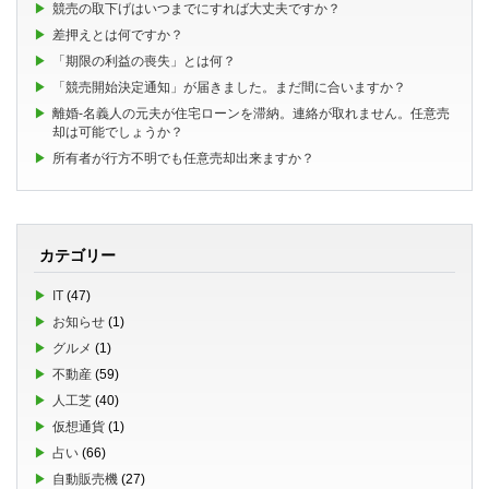
競売の取下げはいつまでにすれば大丈夫ですか？
差押えとは何ですか？
「期限の利益の喪失」とは何？
「競売開始決定通知」が届きました。まだ間に合いますか？
離婚-名義人の元夫が住宅ローンを滞納。連絡が取れません。任意売
却は可能でしょうか？
所有者が行方不明でも任意売却出来ますか？
カテゴリー
IT
(47)
お知らせ
(1)
グルメ
(1)
不動産
(59)
人工芝
(40)
仮想通貨
(1)
占い
(66)
自動販売機
(27)