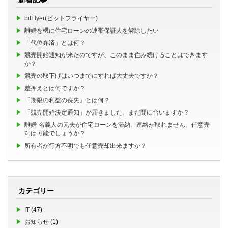
bitFlyer(ビットフライヤー)
離婚を機に住宅ローンの連帯保証人を解除したい
「代位弁済」とは何？
競売開始通知が来たのですが、このまま住み続けることはできます
か？
競売の取下げはいつまでにすれば大丈夫ですか？
差押えとは何ですか？
「期限の利益の喪失」とは何？
「競売開始決定通知」が届きました。まだ間に合いますか？
離婚-名義人の元夫が住宅ローンを滞納。連絡が取れません。任意売
却は可能でしょうか？
所有者が行方不明でも任意売却出来ますか？
カテゴリー
IT
(47)
お知らせ
(1)