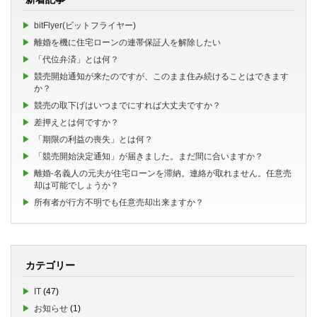
bitFlyer(ビットフライヤー)
離婚を機に住宅ローンの連帯保証人を解除したい
「代位弁済」とは何？
競売開始通知が来たのですが、このまま住み続けることはできます
か？
競売の取下げはいつまでにすれば大丈夫ですか？
差押えとは何ですか？
「期限の利益の喪失」とは何？
「競売開始決定通知」が届きました。まだ間に合いますか？
離婚-名義人の元夫が住宅ローンを滞納。連絡が取れません。任意売
却は可能でしょうか？
所有者が行方不明でも任意売却出来ますか？
カテゴリー
IT
(47)
お知らせ
(1)