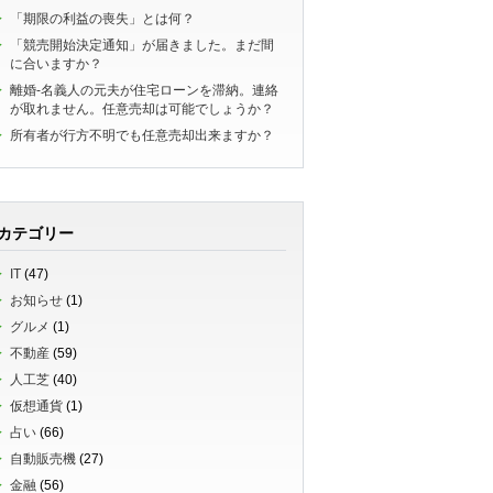
「期限の利益の喪失」とは何？
「競売開始決定通知」が届きました。まだ間
に合いますか？
離婚-名義人の元夫が住宅ローンを滞納。連絡
が取れません。任意売却は可能でしょうか？
所有者が行方不明でも任意売却出来ますか？
カテゴリー
IT
(47)
お知らせ
(1)
グルメ
(1)
不動産
(59)
人工芝
(40)
仮想通貨
(1)
占い
(66)
自動販売機
(27)
金融
(56)