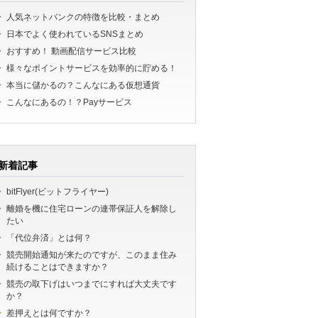
人気ネットバンクの特徴を比較・まとめ
日本でよく使われているSNSまとめ
おすすめ！ 動画配信サービス比較
様々なポイントサービスを効率的に貯める！
本当に儲かるの？こんなにある仮想通貨
こんなにあるの！？Payサービス
新着記事
bitFlyer(ビットフライヤー)
離婚を機に住宅ローンの連帯保証人を解除し
たい
「代位弁済」とは何？
競売開始通知が来たのですが、このまま住み
続けることはできますか？
競売の取下げはいつまでにすれば大丈夫です
か？
差押えとは何ですか？