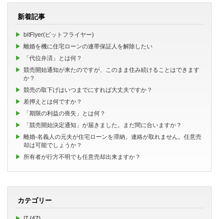
新着記事
bitFlyer(ビットフライヤー)
離婚を機に住宅ローンの連帯保証人を解除したい
「代位弁済」とは何？
競売開始通知が来たのですが、このまま住み続けることはできます
か？
競売の取下げはいつまでにすれば大丈夫ですか？
差押えとは何ですか？
「期限の利益の喪失」とは何？
「競売開始決定通知」が届きました。まだ間に合いますか？
離婚-名義人の元夫が住宅ローンを滞納。連絡が取れません。任意売
却は可能でしょうか？
所有者が行方不明でも任意売却出来ますか？
カテゴリー
IT
(47)