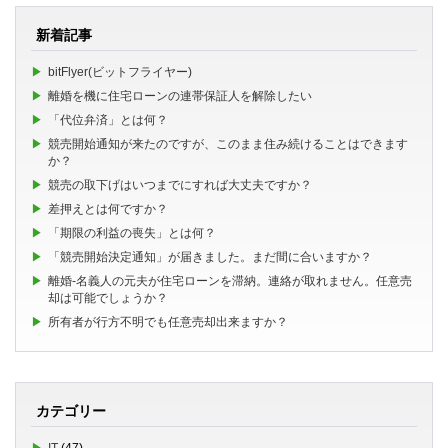
新着記事
bitFlyer(ビットフライヤー)
離婚を機に住宅ローンの連帯保証人を解除したい
「代位弁済」とは何？
競売開始通知が来たのですが、このまま住み続けることはできます
か？
競売の取下げはいつまでにすれば大丈夫ですか？
差押えとは何ですか？
「期限の利益の喪失」とは何？
「競売開始決定通知」が届きました。まだ間に合いますか？
離婚-名義人の元夫が住宅ローンを滞納。連絡が取れません。任意売
却は可能でしょうか？
所有者が行方不明でも任意売却出来ますか？
カテゴリー
IT
(47)