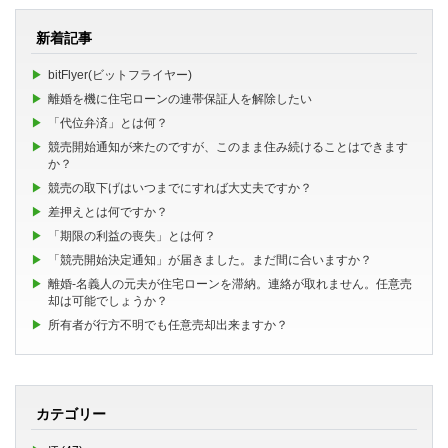
新着記事
bitFlyer(ビットフライヤー)
離婚を機に住宅ローンの連帯保証人を解除したい
「代位弁済」とは何？
競売開始通知が来たのですが、このまま住み続けることはできます
か？
競売の取下げはいつまでにすれば大丈夫ですか？
差押えとは何ですか？
「期限の利益の喪失」とは何？
「競売開始決定通知」が届きました。まだ間に合いますか？
離婚-名義人の元夫が住宅ローンを滞納。連絡が取れません。任意売
却は可能でしょうか？
所有者が行方不明でも任意売却出来ますか？
カテゴリー