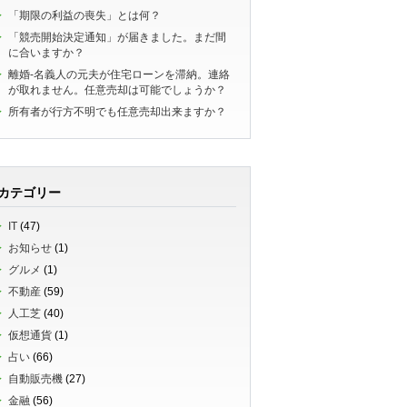
「期限の利益の喪失」とは何？
「競売開始決定通知」が届きました。まだ間
に合いますか？
離婚-名義人の元夫が住宅ローンを滞納。連絡
が取れません。任意売却は可能でしょうか？
所有者が行方不明でも任意売却出来ますか？
カテゴリー
IT
(47)
お知らせ
(1)
グルメ
(1)
不動産
(59)
人工芝
(40)
仮想通貨
(1)
占い
(66)
自動販売機
(27)
金融
(56)