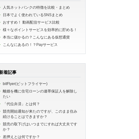
人気ネットバンクの特徴を比較・まとめ
日本でよく使われているSNSまとめ
おすすめ！ 動画配信サービス比較
様々なポイントサービスを効率的に貯める！
本当に儲かるの？こんなにある仮想通貨
こんなにあるの！？Payサービス
新着記事
bitFlyer(ビットフライヤー)
離婚を機に住宅ローンの連帯保証人を解除し
たい
「代位弁済」とは何？
競売開始通知が来たのですが、このまま住み
続けることはできますか？
競売の取下げはいつまでにすれば大丈夫です
か？
差押えとは何ですか？