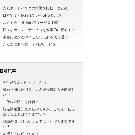
人気ネットバンクの特徴を比較・まとめ
日本でよく使われているSNSまとめ
おすすめ！ 動画配信サービス比較
様々なポイントサービスを効率的に貯める！
本当に儲かるの？こんなにある仮想通貨
こんなにあるの！？Payサービス
新着記事
bitFlyer(ビットフライヤー)
離婚を機に住宅ローンの連帯保証人を解除し
たい
「代位弁済」とは何？
競売開始通知が来たのですが、このまま住み
続けることはできますか？
競売の取下げはいつまでにすれば大丈夫です
か？
差押えとは何ですか？