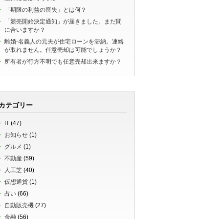
「期限の利益の喪失」とは何？
「競売開始決定通知」が届きました。まだ間
に合いますか？
離婚-名義人の元夫が住宅ローンを滞納。連絡
が取れません。任意売却は可能でしょうか？
所有者が行方不明でも任意売却出来ますか？
カテゴリー
IT
(47)
お知らせ
(1)
グルメ
(1)
不動産
(59)
人工芝
(40)
仮想通貨
(1)
占い
(66)
自動販売機
(27)
金融
(56)