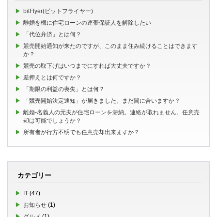
bitFlyer(ビットフライヤー)
離婚を機に住宅ローンの連帯保証人を解除したい
「代位弁済」とは何？
競売開始通知が来たのですが、このまま住み続けることはできます
か？
競売の取下げはいつまでにすれば大丈夫ですか？
差押えとは何ですか？
「期限の利益の喪失」とは何？
「競売開始決定通知」が届きました。まだ間に合いますか？
離婚-名義人の元夫が住宅ローンを滞納。連絡が取れません。任意売
却は可能でしょうか？
所有者が行方不明でも任意売却出来ますか？
カテゴリー
IT
(47)
お知らせ
(1)
グルメ
(1)